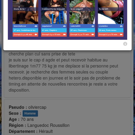
Contacter oliviercap
Favoris
Partager mes Photos
Bloquer
Signaler
un bon plan
cherche plan cul sans prise de tete
je suis sur le cap d agde et peut recevoir habitue au
libertinage 1m77 75 kg je me deplace si la personne peut
recevoir. je recherche des femmes seules ou couple
hetero.disponible en journee et le soir pas de probleme de
timing.en attente de nouvelles rencontres je reste a votre
disposition.
Pseudo :
oliviercap
Sexe :
Homme
Age :
70 ans
Région :
Languedoc Roussillon
Département :
Hérault